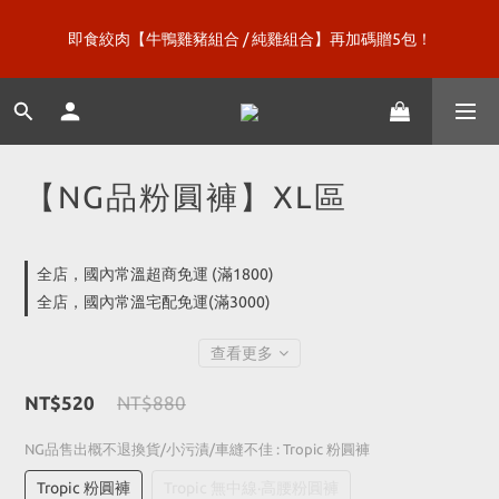
即食絞肉【牛鴨雞豬組合 / 純雞組合】再加碼贈5包！
新口味上市【微糖乳清120包】再送綠巨人漢克！
新口味上市【微糖乳清120包】再送綠巨人漢克！
【NG品粉圓褲】XL區
全店，國內常溫超商免運 (滿1800)
全店，國內常溫宅配免運(滿3000)
查看更多
NT$520
NT$880
NG品售出概不退換貨/小污漬/車縫不佳
: Tropic 粉圓褲
Tropic 粉圓褲
Tropic 無中線·高腰粉圓褲