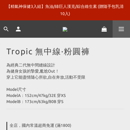
【精氣神保健3入組】魚油/綠巨人漢克/綜合維生素 (贈隨手包乳清
新口味上市【微糖乳清120包】再送綠巨人漢克！
10入)
即食絞肉【牛鴨雞豬組合 / 純雞組合】再加碼贈5包！
Tropic 無中線·粉圓褲
新口味上市【微糖乳清120包】再送綠巨人漢克！
為經典二代無中間縫線設計
為健身女孩的摯愛,尷尬Out！
穿上它能盡情隨心所欲,自在奔放,活動不受限
Model尺寸
ModelA：152cm/47kg/32E 穿XS
ModelB：173cm/63kg/80B 穿S
全店，國內常溫超商免運 (滿1800)