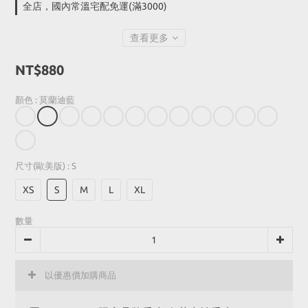
全店，國內常溫宅配免運(滿3000)
查看更多
NT$880
顏色
: 莫蘭迪藍
尺寸(歐美版)
: S
XS
S
M
L
XL
數量
以優惠價加購商品