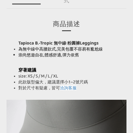
式
商品描述
Tapioca B.-Tropic
無中線·粉圓褲
Leggings
為無中線中
高腰款式,完美包覆不容易有尷尬線
崇尚悠遊自在,體感舒適,彈力依舊
穿著建議
size: XS / S / M / L / XL
此款版型偏大，建議選擇小1~2號尺碼
對於尺寸有疑慮，皆可
洽詢客服