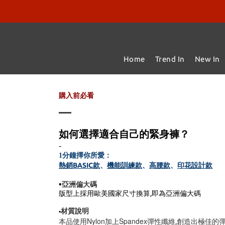
Home
Trend In
New In
購入前必看
如何選擇適合自己的緊身褲？
-
1分鐘擇你所愛：
熱銷BASIC款
機能訓練款
高腰款
印花設計款
、
、
、
▪️
亞洲偏大碼
版型上採用歐美國家尺寸換算,即為亞洲偏大碼
材質說明
▪️
Nylon
Spandex
本品使用
加上
彈性纖維,創造出極佳的