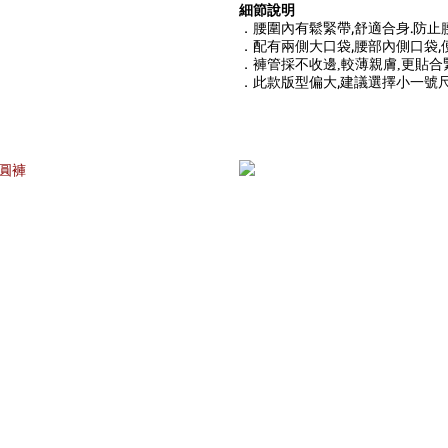
細節說明
．腰圍內有鬆緊帶,舒適合身.防止
．配有
兩側大口袋,腰部內側口袋,
．褲管採不收邊,較薄親膚,更貼合
．
此款版型偏大,建議選擇小一號