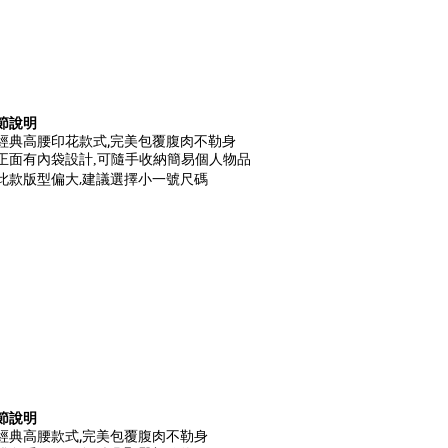
節說明
經典高腰印花款式,完美包覆腹肉不勒身
正面有內袋設計,可隨手收納簡易個人物品
此款版型偏大,建議選擇小一號尺碼
節說明
經典高腰款式,完美包覆腹肉不勒身