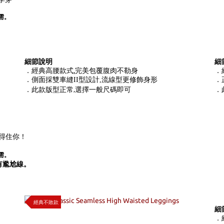
需。
細節說明
細
．經典高腰款式,完美包覆腹肉不勒身
．
．側面採雙車縫II型設計,流線型更修飾身形
．
此款版型正常,選擇一般尺碼即可
．
．
抓得住你！
需。
有尷尬線。
經典不敗款
細
．