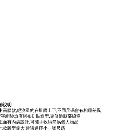
節說明
中高腰款,經測量約在肚臍上下,
不同尺碼會有相應差異
Y字網紗透膚網布拼貼造型,更修飾腿部線條
正面有內袋設計,可隨手收納簡易個人物品
此款版型偏大,建議選擇小一號尺碼