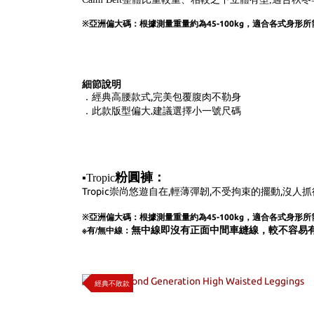
※亞洲偏大碼：根據測量重量約為45-100kg
，適合各式身形所
細節說明
．經典高腰款式,完美包覆腹肉不勒身
此款版型偏大,建議選擇小一號尺碼
．
粉圓褲：
▪️Tropic
Tropic崇尚悠遊自在,輕薄彈韌,不受拘束的擺動,沒人
※亞洲偏大碼：根據測量重量約為45-100kg
，適合各式身形所
※
/
無中線即沒有正面中間車縫線，較不容易
有
無中線：
經典不敗款