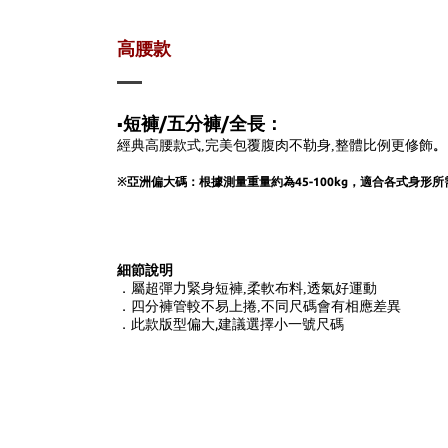
高腰款
短褲/五分褲/全長：
▪️
經典高腰款式,完美包覆腹肉不勒身,整體比例更修飾
。
※亞洲偏大碼：根據測量重量約為45-100kg
，適合各式身形所
細節說明
．屬超彈力緊身短褲,柔軟布料,透氣好運動
不同尺碼會有相應差異
．四分褲管較不易上捲,
此款版型偏大,建議選擇小一號尺碼
．