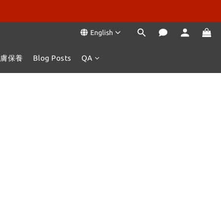
English
肌膚保養
Blog Posts
QA