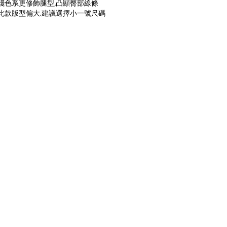
淺色系更修飾腿型,凸顯臀部線條
此款版型偏大,建議選擇小一號尺碼