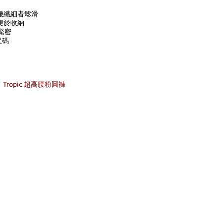
腰纖細者鬆滑
便於收納
緊密
尺碼