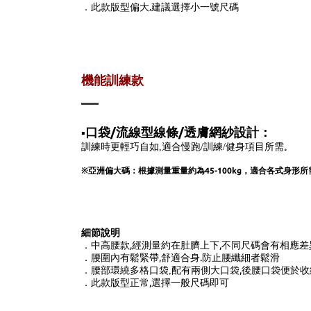
此款版型偏大,建議選擇小一號尺碼
．
機能訓練款
口袋/流線型線條/透膚網紗設計：
▪️
訓練時更輕巧自如,適合慢跑/訓練/健身項目所需
。
※亞洲偏大碼：根據測量重量約為45-100kg
，適合各式身形所
細節說明
．中高腰款,經測量約在肚臍上下,
不同尺碼會有相應差
．腰圍內有鬆緊帶,舒適合身.防止腰纖細者鬆滑
兩側大口袋,後腰口袋便於收
．腰部環繞多格口袋,配有
此款版型正常,選擇一般尺碼即可
．