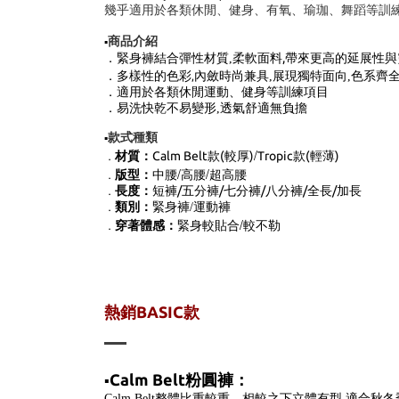
幾乎適用於各類休閒、健身、有氧、瑜珈、舞蹈等訓
商品介紹
▪️
柔軟面料,
帶來更高的延展性與
．緊身褲結合彈性材質,
多樣性的色彩
．
內斂時尚兼具,展現獨特面向,色系齊
,
．
適用於各類休閒運動
、健身
等訓練項目
．易洗快乾不易變形,透氣舒適無負擔
款式種類
▪️
/
材質：
Calm Belt款(較厚)
Tropic款(輕薄)
．
/
/
版型：
中腰
高腰
超高腰
．
長度：
短褲/五分褲/七分褲/八分褲/全長/加長
．
類別：
緊身褲/運動褲
．
/
穿著體感：
緊身較貼合
較不勒
．
熱銷BASIC款
Calm Belt粉圓褲：
▪️
Calm Belt整體比重較重、相較之下立體有型,適合秋