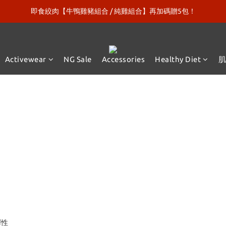
即食絞肉【牛鴨雞豬組合 / 純雞組合】再加碼贈5包！
新口味上市【微糖乳清120包】再送綠巨人漢克！
新口味上市【微糖乳清120包】再送綠巨人漢克！
Activewear
NG Sale
Accessories
Healthy Diet
彈性