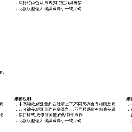
．流行時尚色系,展現獨特魅力與自信
此款版型偏大,建議選擇小一號尺碼
．
需。
細節說明
細
異
．中高腰款,經測量約在肚臍上下,
不同尺碼會有相應差異
．
．八分褲長,經測量約在腳踝之上
不同尺碼會有相應差異
,
．
納
．接拼樣式,更修飾腿型,凸顯臀部線條
．
此款版型偏大,建議選擇小一號尺碼
．
．