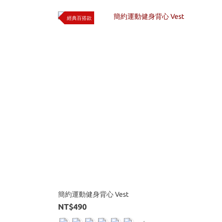
經典百搭款
簡約運動健身背心 Vest
NT$490