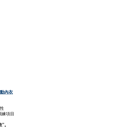
運動內衣
性
訓練項目
款”
。